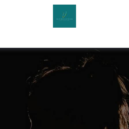
os
Rendez vous
Réseau endométriose
Centre de